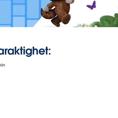
araktighet:
min