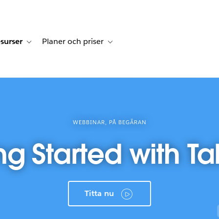
surser
Planer och priser
undberättelser
sub-navigation for Lösningar
Toggle sub-navigation for Resurser
Toggle sub-navigation for Planer och p
WEBBINAR, PÅ BEGÄRAN
ng Started with T
Titta nu