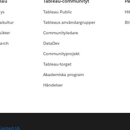
leau
Tableau-communityt
Pa
lys
Tableau Public
Hi
akultur
Tableaus användargrupper
Bl
ikter
Communityledare
earch
DataDev
Communityprojekt
Tableau-torget
Akademiska program
Händelser
Contact Us