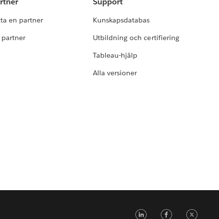
rtner
Support
tta en partner
Kunskapsdatabas
i partner
Utbildning och certifiering
Tableau-hjälp
Alla versioner
LinkedIn
Faceb
Tw