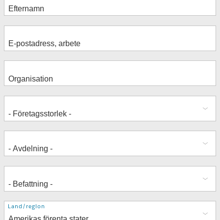
Adress
Land/region