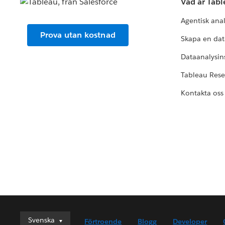
Vad är Tab
Agentisk ana
Prova utan kostnad
Skapa en dat
Dataanalysins
Tableau Res
Kontakta oss
Svenska
Svenska
Förtroende
Blogg
Developer