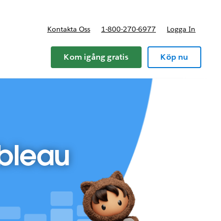
Kontakta Oss
1-800-270-6977
Logga In
riser
Kom igång gratis
Köp nu
ableau