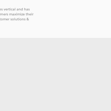
es vertical and has
omers maximize their
stomer solutions &