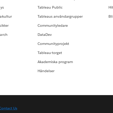
lys
Tableau Public
Hi
akultur
Tableaus användargrupper
Bl
ikter
Communityledare
earch
DataDev
Communityprojekt
Tableau-torget
Akademiska program
Händelser
Contact Us