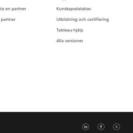
tta en partner
Kunskapsdatabas
i partner
Utbildning och certifiering
Tableau-hjälp
Alla versioner
LinkedIn
Faceb
Tw