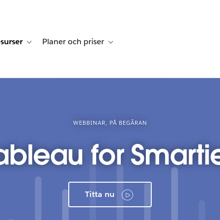
surser
Planer och priser
undberättelser
sub-navigation for Lösningar
Toggle sub-navigation for Resurser
Toggle sub-navigation for Planer och p
WEBBINAR, PÅ BEGÄRAN
ableau for Smarti
Titta nu