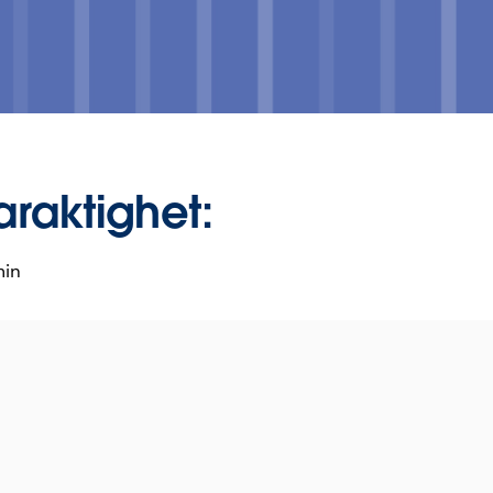
araktighet:
min