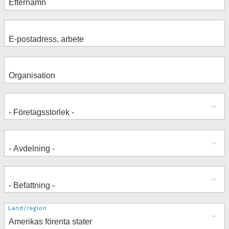
Adress
Land/region