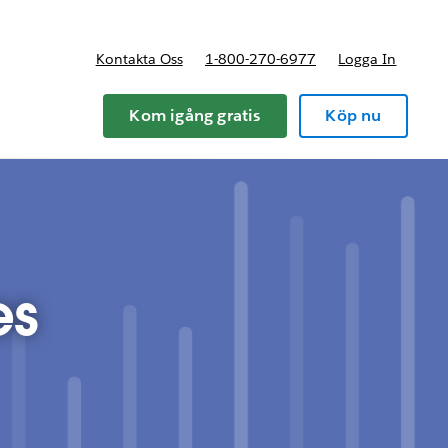
Kontakta Oss
1-800-270-6977
Logga In
riser
Kom igång gratis
Köp nu
es