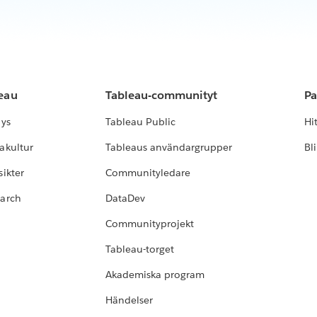
leau
Tableau-communityt
Pa
lys
Tableau Public
Hi
akultur
Tableaus användargrupper
Bl
ikter
Communityledare
earch
DataDev
Communityprojekt
Tableau-torget
Akademiska program
Händelser