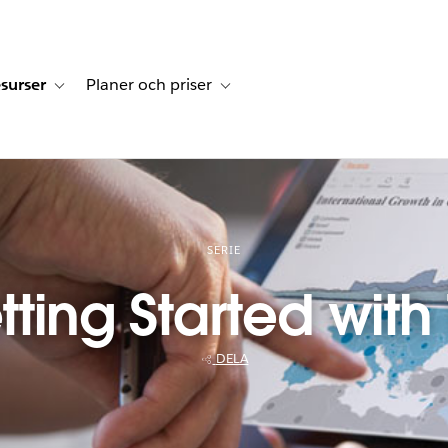
surser
Planer och priser
undberättelser
sub-navigation for Lösningar
Toggle sub-navigation for Resurser
Toggle sub-navigation for Planer och p
SERIE
tting Started with
DELA