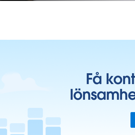
Få kon
lönsamhe