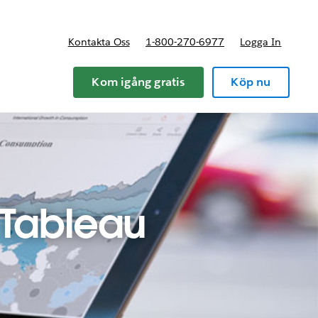
Kontakta Oss
1-800-270-6977
Logga In
riser
Kom igång gratis
Köp nu
 Tableau