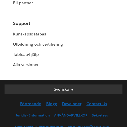
Bli partner
Support
Kunskapsdatabas
Utbildning och certifiering
Tableau-hjälp
Alla versioner
Svenska
Svenska
Deutsch
Förtroende
Blogg
Developer
Contact Us
English (UK)
English (US)
Juridisk Information
ANVÄNDARVILLKOR
Sekretess
Español