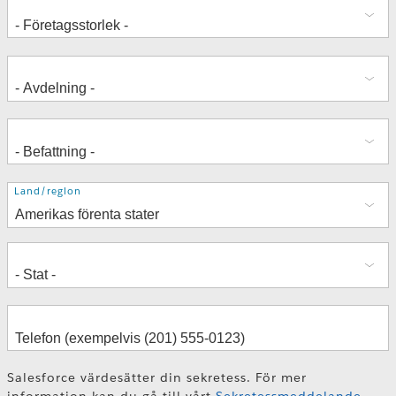
Adress
Land/region
Salesforce värdesätter din sekretess. För mer
information kan du gå till vårt
Sekretessmeddelande
.