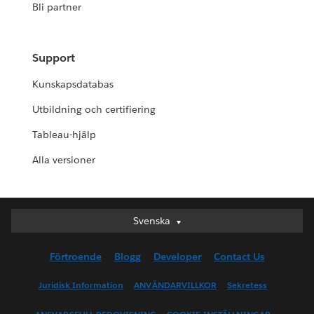
Bli partner
Support
Kunskapsdatabas
Utbildning och certifiering
Tableau-hjälp
Alla versioner
Svenska
Svenska
Deutsch
Förtroende
Blogg
Developer
Contact Us
English (UK)
English (US)
Juridisk Information
ANVÄNDARVILLKOR
Sekretess
Español