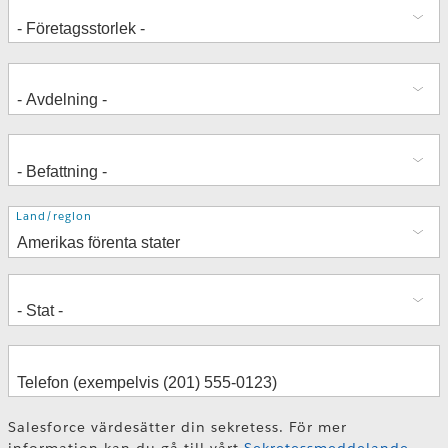
Adress
Land/region
Salesforce värdesätter din sekretess. För mer
information kan du gå till vårt
Sekretessmeddelande
.