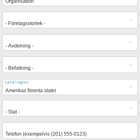
Adress
Land/region