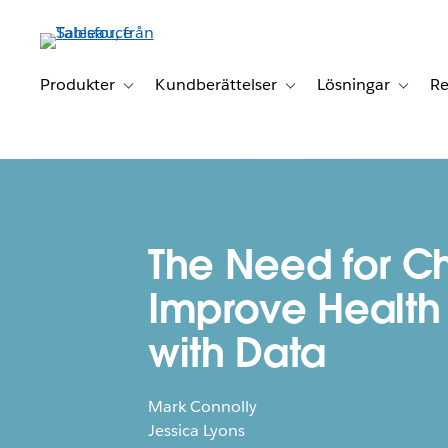
Gå
vidare
till
huvudinnehållet
Produkter
Kundberättelser
Lösningar
Re
Toggle sub-navigation for Produkter
Toggle sub-navigation for K
Toggle 
The Need for C
Improve Health 
with Data
Mark Connolly
Jessica Lyons