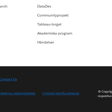
earch
DataDev
Communityprojekt
Tableau-torget
Akademiska program
Händelser
Contact Us
© Copyrig
ARSFULL REDOVISNING
COOKIE-INSTÄLLNINGAR
respektive