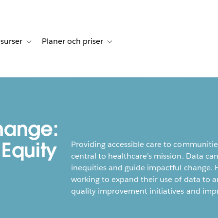
surser
Planer och priser
undberättelser
sub-navigation for Lösningar
Toggle sub-navigation for Resurser
Toggle sub-navigation for Planer och p
hange:
Equity
Providing accessible care to communitie
central to healthcare’s mission. Data ca
inequities and guide impactful change
working to expand their use of data to 
quality improvement initiatives and imp