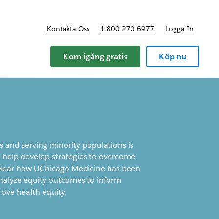
Kontakta Oss
1-800-270-6977
Logga In
riser
Kom igång gratis
Köp nu
s and serving minority populations is
n help develop strategies to overcome
. Hear how UChicago Medicine has been
analyze equity outcomes to inform
rove health equity.