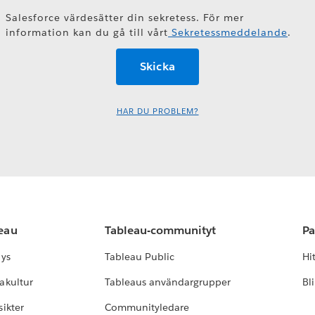
Salesforce värdesätter din sekretess. För mer
information kan du gå till vårt
Sekretessmeddelande
.
HAR DU PROBLEM?
leau
Tableau-communityt
Pa
lys
Tableau Public
Hi
akultur
Tableaus användargrupper
Bl
ikter
Communityledare