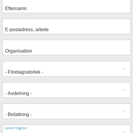
Adress
Land/region