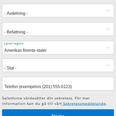
Adress
Land/region
Salesforce värdesätter din sekretess. För mer
information kan du gå till vårt
Sekretessmeddelande
.