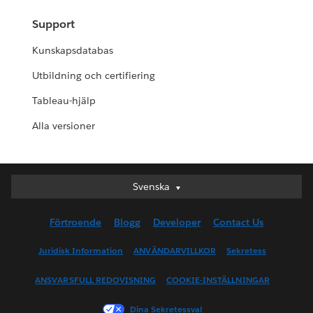
Support
Kunskapsdatabas
Utbildning och certifiering
Tableau-hjälp
Alla versioner
Svenska
Svenska
Deutsch
Förtroende
Blogg
Developer
Contact Us
English (UK)
English (US)
Juridisk Information
ANVÄNDARVILLKOR
Sekretess
Español
ANSVARSFULL REDOVISNING
COOKIE-INSTÄLLNINGAR
Français (Canada)
Français (France)
Dina Sekretessval