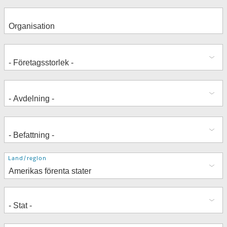
Adress
Land/region