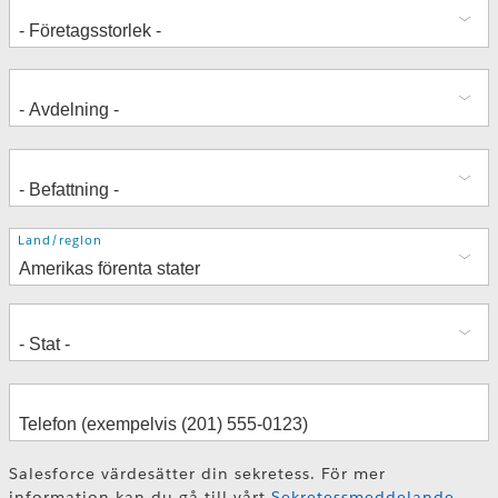
Adress
Land/region
Salesforce värdesätter din sekretess. För mer
information kan du gå till vårt
Sekretessmeddelande
.