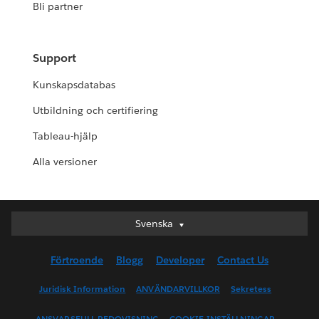
Bli partner
Support
Kunskapsdatabas
Utbildning och certifiering
Tableau-hjälp
Alla versioner
Svenska
Svenska
Deutsch
Förtroende
Blogg
Developer
Contact Us
English (UK)
English (US)
Juridisk Information
ANVÄNDARVILLKOR
Sekretess
Español
ANSVARSFULL REDOVISNING
COOKIE-INSTÄLLNINGAR