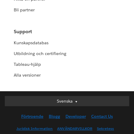
Bli partner
Support
Kunskapsdatabas
Utbildning och certifiering
Tableau-hjälp
Alla versioner
Svenska
Svenska
Deutsch
Förtroende
Blogg
Developer
Contact Us
English (UK)
English (US)
Juridisk Information
ANVÄNDARVILLKOR
Sekretess
Español