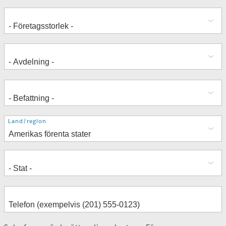
Adress
Land/region