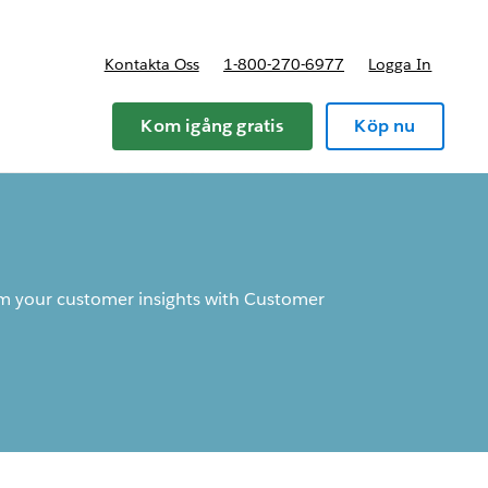
Kontakta Oss
1-800-270-6977
Logga In
riser
Kom igång gratis
Köp nu
m your customer insights with Customer