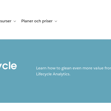
surser
Planer och priser
undberättelser
sub-navigation for Lösningar
Toggle sub-navigation for Resurser
Toggle sub-navigation for Planer och p
ycle
Learn how to glean even more value fro
Lifecycle Analytics.