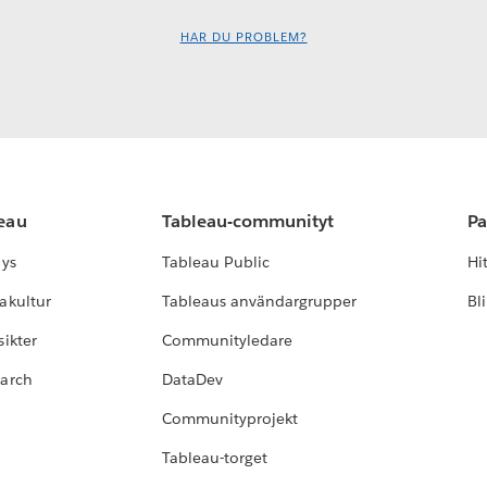
HAR DU PROBLEM?
leau
Tableau-communityt
Pa
lys
Tableau Public
Hi
akultur
Tableaus användargrupper
Bl
ikter
Communityledare
earch
DataDev
Communityprojekt
Tableau-torget