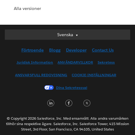
Alla versioner
Svenska
Svenska
Deutsch
Förtroende
Blogg
Developer
Contact Us
English (UK)
English (US)
Juridisk Information
ANVÄNDARVILLKOR
Sekretess
Español
ANSVARSFULL REDOVISNING
COOKIE-INSTÄLLNINGAR
Français (Canada)
Français (France)
Dina Sekretessval
Italiano
LinkedIn
Facebook
Twitter
日本語
한국어
Nederlands
© Copyright 2026 Salesforce, Inc. Med ensamrätt. Alla andra varumärken
tillhör sina respektive ägare. Salesforce, Inc. Salesforce Tower, 415 Mission
Português
Street, 3rd Floor, San Francisco, CA 94105, United States