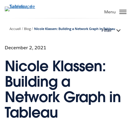
Aller
au
Menu
contenu
principal
Accueil
Blog
Nicole Klassen: Building a Network Graph in Tableau
Filter
December 2, 2021
Nicole Klassen:
Building a
Network Graph in
Tableau