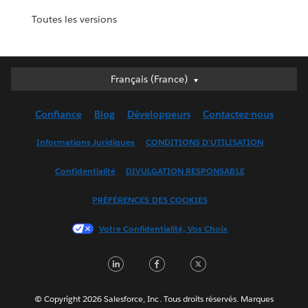
Toutes les versions
Français (France)
Français (France)
Deutsch
Confiance
Blog
Développeurs
Contactez-nous
English (UK)
English (US)
Informations Juridiques
CONDITIONS D'UTILISATION
Español
Confidentialité
DIVULGATION RESPONSABLE
Français (Canada)
Italiano
PRÉFÉRENCES DES COOKIES
日本語
Votre Confidentialité, Vos Choix
한국어
Nederlands
LinkedIn
Facebook
Twitter
Português
Svenska
© Copyright 2026 Salesforce, Inc. Tous droits réservés. Marques