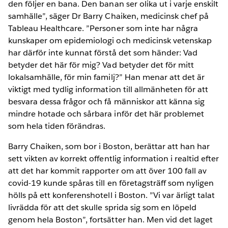
den följer en bana. Den banan ser olika ut i varje enskilt
samhälle”, säger Dr Barry Chaiken, medicinsk chef på
Tableau Healthcare. ”Personer som inte har några
kunskaper om epidemiologi och medicinsk vetenskap
har därför inte kunnat förstå det som händer: Vad
betyder det här för mig? Vad betyder det för mitt
lokalsamhälle, för min familj?” Han menar att det är
viktigt med tydlig information till allmänheten för att
besvara dessa frågor och få människor att känna sig
mindre hotade och sårbara inför det här problemet
som hela tiden förändras.
Barry Chaiken, som bor i Boston, berättar att han har
sett vikten av korrekt offentlig information i realtid efter
att det har kommit rapporter om att över 100 fall av
covid-19 kunde spåras till en företagsträff som nyligen
hölls på ett konferenshotell i Boston. ”Vi var ärligt talat
livrädda för att det skulle sprida sig som en löpeld
genom hela Boston”, fortsätter han. Men vid det laget