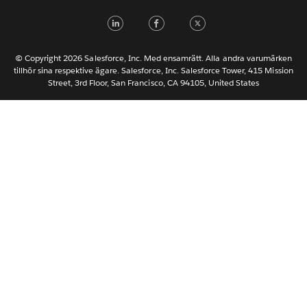
Italiano
LinkedIn
Facebook
Twitter
日本語
한국어
Nederlands
© Copyright 2026 Salesforce, Inc. Med ensamrätt. Alla andra varumärken
tillhör sina respektive ägare. Salesforce, Inc. Salesforce Tower, 415 Mission
Português
Street, 3rd Floor, San Francisco, CA 94105, United States
ไทย
简体中文
繁體中文