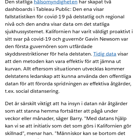
Den statliga
hälsomyndigheten
har skapat två
dashboards i Tableau Public: Den ena visar
fallstatistiken för covid-19 på delstatlig och regional
nivå och den andra visar data om det statliga
sjukhussystemet. Kalifornien har varit väldigt proaktivt i
sitt svar på covid-19 och guvernör Gavin Newsom var
den första guvernören som utfärdade
skyddsrestriktioner för hela delstaten.
Tidig data
visar
att den metoden kan vara effektiv för att jämna ut
kurvan. Allt eftersom situationen utvecklas kommer
delstatens ledarskap att kunna använda den offentliga
datan för att förorda spridningen av effektiva åtgärder,
t.ex. social distansering.
Det är särskilt viktigt att ha insyn i datan när åtgärder
som att stanna hemma fortsätter att pågå under
veckor eller månader, säger Barry. ”Med datans hjälp
kan vi se att initiativ som det som görs i Kalifornien gör
skillnad”, menar han. ”Människor kan se bortom det