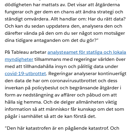
dödligheten har mattats av. Det visar att åtgärderna
fungerar och ger dem en chans att ändra strategi och
ständigt omvärdera. Allt handlar om: Har du rätt data?
Och kan du sedan uppdatera den, analysera den och
därefter vända på den om du ser något som motsäger
dina tidigare antaganden om det du gör?”
På Tableau arbetar
analysteamet för statliga och lokala
myndigheter
tillsammans med regeringar världen över
med att tillhandahålla insyn och pålitlig data under
covid-19-utbrottet
. Regeringar analyserar kontinuerligt
den data de har om coronavirusutbrottet och dess
inverkan på policybeslut och begränsande åtgärder i
form av nedstängning av affärer och påbud om att
hålla sig hemma. Och de delger allmänheten viktig
information så att människor får kunskap om det som
pågår i samhället så att de kan förstå det.
”Den här katastrofen är en pågående katastrof. Och