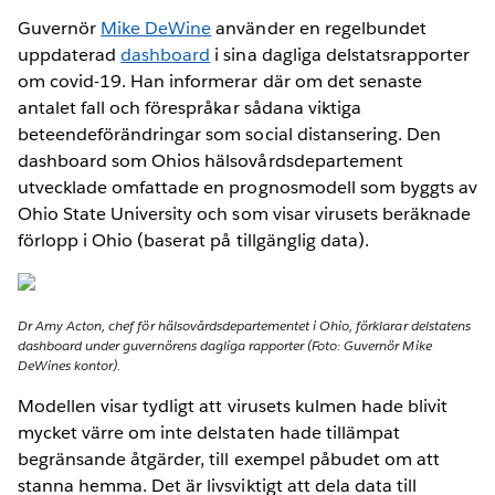
Guvernör
Mike DeWine
använder en regelbundet
uppdaterad
dashboard
i sina dagliga delstatsrapporter
om covid-19. Han informerar där om det senaste
antalet fall och förespråkar sådana viktiga
beteendeförändringar som social distansering. Den
dashboard som Ohios hälsovårdsdepartement
utvecklade omfattade en prognosmodell som byggts av
Ohio State University och som visar virusets beräknade
förlopp i Ohio (baserat på tillgänglig data).
Dr Amy Acton, chef för hälsovårdsdepartementet i Ohio, förklarar delstatens
dashboard under guvernörens dagliga rapporter (Foto: Guvernör Mike
DeWines kontor).
Modellen visar tydligt att virusets kulmen hade blivit
mycket värre om inte delstaten hade tillämpat
begränsande åtgärder, till exempel påbudet om att
stanna hemma. Det är livsviktigt att dela data till