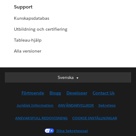
Support
Kunskapsdatabas
Utbildning och certifiering
Tableau-hjälp
Alla versioner
Svenska
Svenska
Deutsch
Förtroende
Blogg
Developer
Contact Us
English (UK)
English (US)
Juridisk Information
ANVÄNDARVILLKOR
Sekretess
Español
ANSVARSFULL REDOVISNING
COOKIE-INSTÄLLNINGAR
Français (Canada)
Français (France)
Dina Sekretessval