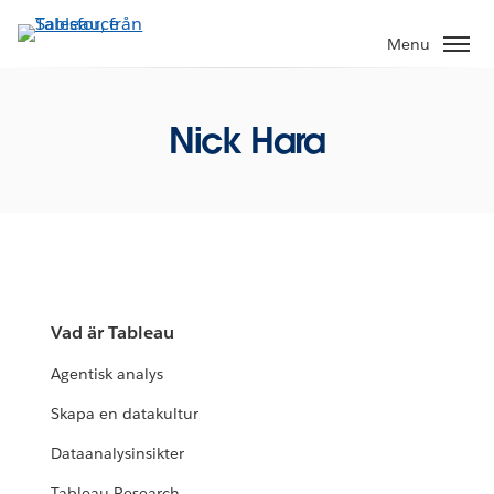
Gå
vidare
Menu
till
huvudinnehållet
Nick Hara
Vad är Tableau
Agentisk analys
Skapa en datakultur
Dataanalysinsikter
Tableau Research