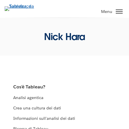
Passa
a
Menu
contenuto
principale
Nick Hara
Cos'è Tableau?
Analisi agentica
Crea una cultura dei dati
Informazioni sull'analisi dei dati
Ricerca di Tableau