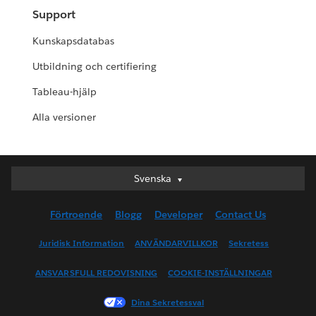
Support
Kunskapsdatabas
Utbildning och certifiering
Tableau-hjälp
Alla versioner
Svenska
Svenska
Deutsch
Förtroende
Blogg
Developer
Contact Us
English (UK)
English (US)
Juridisk Information
ANVÄNDARVILLKOR
Sekretess
Español
ANSVARSFULL REDOVISNING
COOKIE-INSTÄLLNINGAR
Français (Canada)
Français (France)
Dina Sekretessval
Italiano