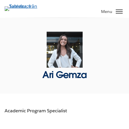
Gå
vidare
Menu
till
huvudinnehållet
Ari Gemza
Academic Program Specialist