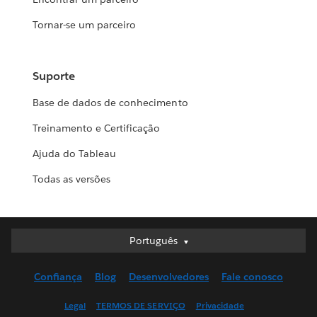
Tornar-se um parceiro
Suporte
Base de dados de conhecimento
Treinamento e Certificação
Ajuda do Tableau
Todas as versões
Português
Português
Deutsch
Confiança
Blog
Desenvolvedores
Fale conosco
English (UK)
English (US)
Legal
TERMOS DE SERVIÇO
Privacidade