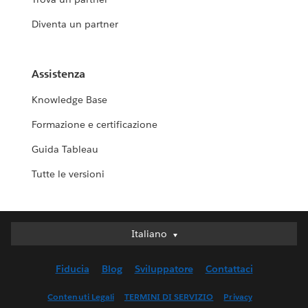
Diventa un partner
Assistenza
Knowledge Base
Formazione e certificazione
Guida Tableau
Tutte le versioni
Italiano
Italiano
Deutsch
Fiducia
Blog
Sviluppatore
Contattaci
English (UK)
English (US)
Contenuti Legali
TERMINI DI SERVIZIO
Privacy