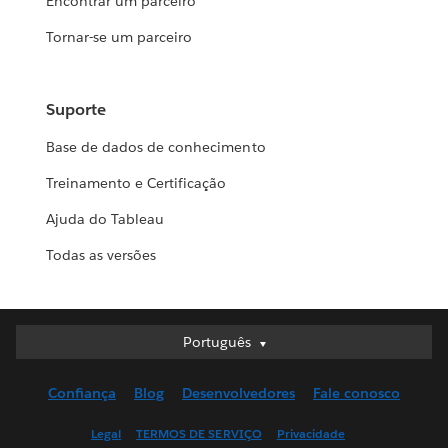
Encontrar um parceiro
Tornar-se um parceiro
Suporte
Base de dados de conhecimento
Treinamento e Certificação
Ajuda do Tableau
Todas as versões
Português
Português
Deutsch
Confiança
Blog
Desenvolvedores
Fale conosco
English (UK)
English (US)
Legal
TERMOS DE SERVIÇO
Privacidade