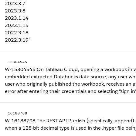
2023.3.7
2023.3.8
2023.1.14
2023.1.15
2022.3.18
2022.3.19"
15304545
W-15304545 On Tableau Cloud, opening a workbook in w
embedded extracted Databricks data source, any user wh
user who originally published the workbook, receives an 
error after entering their credentials and selecting "sign in"
16188708
W-16188708 The REST API Publish (specifically, append) cal
when a 128-bit decimal type is used in the .hyper file bei