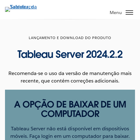
Pular
para
Menu
o
conteúdo
principal
LANÇAMENTO E DOWNLOAD DO PRODUTO
Tableau Server 2024.2.2
Recomenda-se o uso da versão de manutenção mais
recente, que contém correções adicionais.
A OPÇÃO DE BAIXAR DE UM
COMPUTADOR
Tableau Server não está disponível em dispositivos
móveis. Faça login em um computador para baixar.