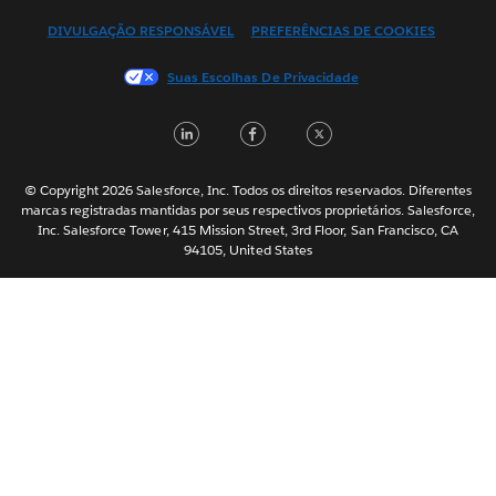
Español
DIVULGAÇÃO RESPONSÁVEL
PREFERÊNCIAS DE COOKIES
Français (Canada)
Français (France)
Suas Escolhas De Privacidade
Italiano
L
F
T
日本語
i
a
w
한국어
n
c
i
Nederlands
© Copyright 2026 Salesforce, Inc. Todos os direitos reservados. Diferentes
marcas registradas mantidas por seus respectivos proprietários. Salesforce,
k
e
t
Svenska
Inc. Salesforce Tower, 415 Mission Street, 3rd Floor, San Francisco, CA
e
b
t
94105, United States
ไทย
d
o
e
简体中文
繁體中文
I
o
r
n
k