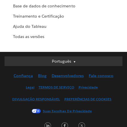
Base de dados de conhecimento
Treinamento e Certificação
Ajuda do Tableau
Todas as versões
Português
Português
Deutsch
Confiança
Blog
Desenvolvedores
Fale conosco
English (UK)
English (US)
Legal
TERMOS DE SERVIÇO
Privacidade
Español
DIVULGAÇÃO RESPONSÁVEL
PREFERÊNCIAS DE COOKIES
Français (Canada)
Français (France)
Suas Escolhas De Privacidade
Italiano
LinkedIn
Facebook
Twitter
日本語