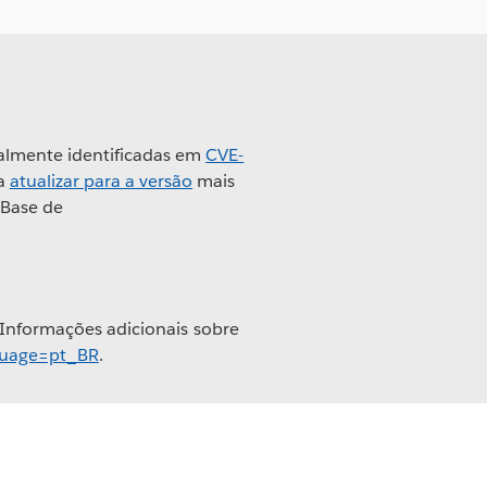
almente identificadas em
CVE-
sa
atualizar para a versão
mais
 Base de
 Informações adicionais sobre
nguage=pt_BR
.