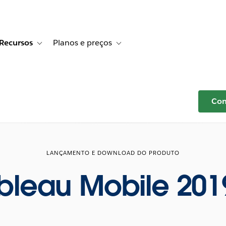
Recursos
Planos e preços
r Histórias de clientes
e sub-navigation for Soluções
Toggle sub-navigation for Recursos
Toggle sub-navigation for Planos e p
Com
LANÇAMENTO E DOWNLOAD DO PRODUTO
bleau Mobile 201