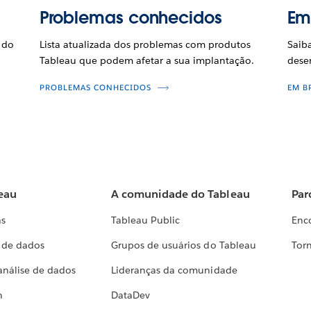
Problemas conhecidos
Em
 do
Lista atualizada dos problemas com produtos
Saib
Tableau que podem afetar a sua implantação.
dese
PROBLEMAS CONHECIDOS
EM B
eau
A comunidade do Tableau
Par
as
Tableau Public
Enc
a de dados
Grupos de usuários do Tableau
Torn
análise de dados
Lideranças da comunidade
h
DataDev