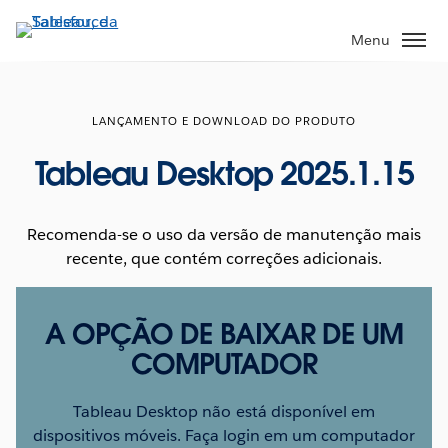
Pular
para
Menu
o
conteúdo
principal
LANÇAMENTO E DOWNLOAD DO PRODUTO
Tableau Desktop 2025.1.15
Recomenda-se o uso da versão de manutenção mais
recente, que contém correções adicionais.
A OPÇÃO DE BAIXAR DE UM
COMPUTADOR
Tableau Desktop não está disponível em
dispositivos móveis. Faça login em um computador