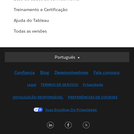
Treinamento e Certificação
Ajuda do Tableau
Todas as versões
Português
Português
Deutsch
Confiança
Blog
Desenvolvedores
Fale conosco
English (UK)
English (US)
Legal
TERMOS DE SERVIÇO
Privacidade
Español
DIVULGAÇÃO RESPONSÁVEL
PREFERÊNCIAS DE COOKIES
Français (Canada)
Français (France)
Suas Escolhas De Privacidade
Italiano
L
F
T
日本語
i
a
w
한국어