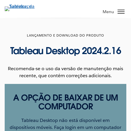
Pular
para
Menu
o
conteúdo
principal
LANÇAMENTO E DOWNLOAD DO PRODUTO
Tableau Desktop 2024.2.16
Recomenda-se o uso da versão de manutenção mais
recente, que contém correções adicionais.
A OPÇÃO DE BAIXAR DE UM
COMPUTADOR
Tableau Desktop não está disponível em
dispositivos móveis. Faça login em um computador