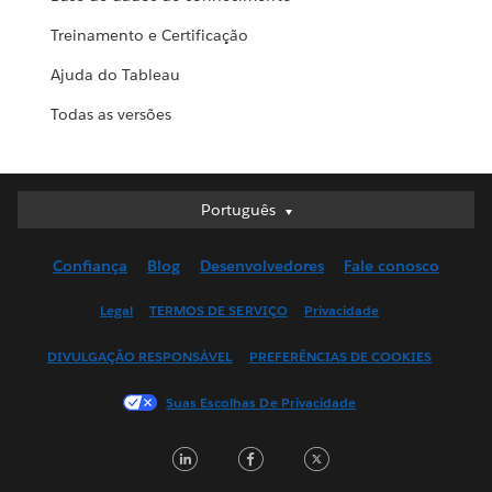
Treinamento e Certificação
Ajuda do Tableau
Todas as versões
Português
Português
Deutsch
Confiança
Blog
Desenvolvedores
Fale conosco
English (UK)
English (US)
Legal
TERMOS DE SERVIÇO
Privacidade
Español
DIVULGAÇÃO RESPONSÁVEL
PREFERÊNCIAS DE COOKIES
Français (Canada)
Français (France)
Suas Escolhas De Privacidade
Italiano
L
F
T
日本語
i
a
w
한국어