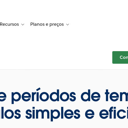
Recursos
Planos e preços
r Histórias de clientes
le sub-navigation for Soluções
Toggle sub-navigation for Recursos
Toggle sub-navigation for Planos e 
Com
 períodos de t
los simples e efic