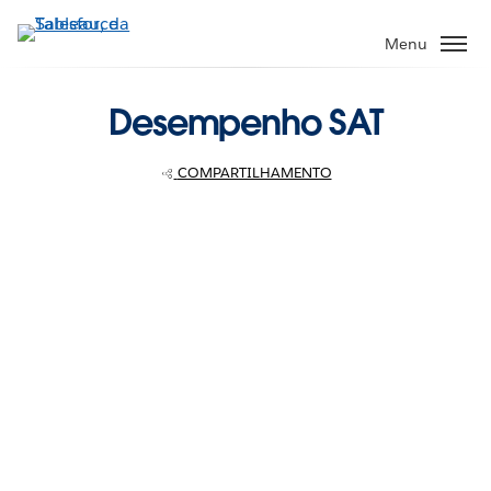
Pular
para
Menu
o
conteúdo
Desempenho SAT
principal
COMPARTILHAMENTO