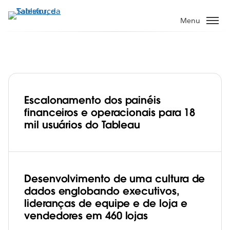
Pular
para
Menu
o
conteúdo
principal
Escalonamento dos painéis
Whole Foods Market democratiza o
financeiros e operacionais para 18
acesso aos dados de 460 lojas para 18
mil usuários do Tableau
mil funcionários em um ano com o
Play
Tableau
Desenvolvimento de uma cultura de
dados englobando executivos,
Video
lideranças de equipe e de loja e
vendedores em 460 lojas