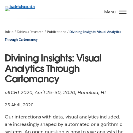
Pular
para
Menu
o
conteúdo
principal
Início
Tableau Research
Publications
Divining Insights: Visual Analytics
Through Cartomancy
Divining Insights: Visual
Analytics Through
Cartomancy
altCHI 2020, April 25–30, 2020, Honolulu, HI
25 Abril, 2020
Our interactions with data, visual analytics included,
are increasingly shaped by automated or algorithmic
systems. An open question is how to give analysts the