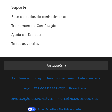
Suporte
Base de dados de conhecimento
Treinamento e Certificação
Ajuda do Tableau
Todas as versões
Português
Português
Deutsch
Confiança
Blog
Desenvolvedores
Fale conosco
English (UK)
English (US)
Legal
TERMOS DE SERVIÇO
Privacidade
Español
DIVULGAÇÃO RESPONSÁVEL
PREFERÊNCIAS DE COOKIES
Français (Canada)
Français (France)
Suas Escolhas De Privacidade