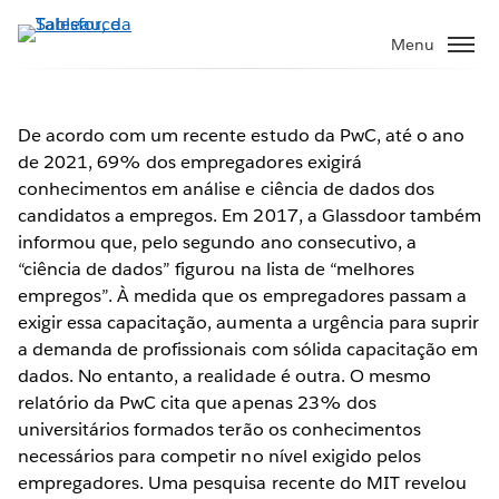
Pular
para
Menu
o
conteúdo
principal
De acordo com um recente estudo da PwC, até o ano
de 2021, 69% dos empregadores exigirá
Dez principais tendências de
conhecimentos em análise e ciência de dados dos
business intelligence para
candidatos a empregos. Em 2017, a Glassdoor também
informou que, pelo segundo ano consecutivo, a
2018
“ciência de dados” figurou na lista de “melhores
empregos”. À medida que os empregadores passam a
Assista ao teaser
exigir essa capacitação, aumenta a urgência para suprir
a demanda de profissionais com sólida capacitação em
dados. No entanto, a realidade é outra. O mesmo
relatório da PwC cita que apenas 23% dos
universitários formados terão os conhecimentos
necessários para competir no nível exigido pelos
empregadores. Uma pesquisa recente do MIT revelou