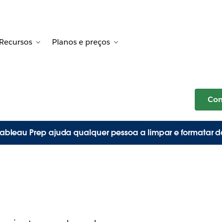
Recursos
Planos e preços
ion for Histórias de clientes
gle sub-navigation for Soluções
Toggle sub-navigation for Recursos
Toggle sub-navigation for Pl
Com
ableau Prep ajuda qualquer pessoa a limpar e formatar d