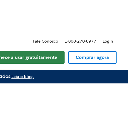
anos e preços
Fale Conosco
1-800-270-6977
Login
ece a usar gratuitamente
Comprar agora
ados.
Leia o blog.