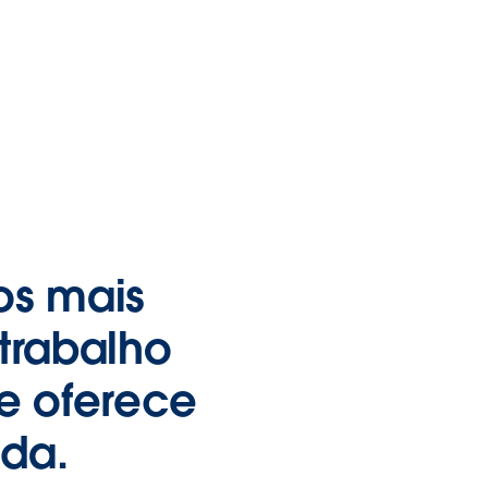
os mais
trabalho
e oferece
ada.