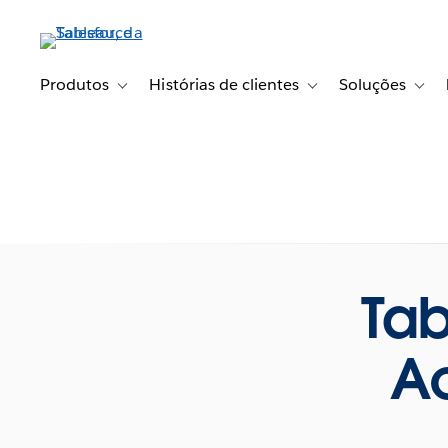
Pular
para
o
conteúdo
Produtos
Histórias de clientes
Soluções
Toggle sub-navigation for Produtos
Toggle sub-navigation fo
Toggl
principal
Tab
Ac