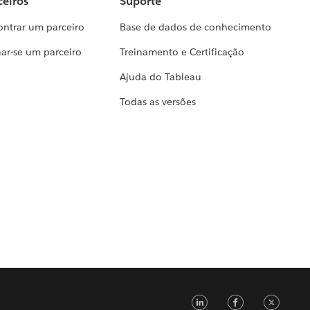
ceiros
Suporte
ontrar um parceiro
Base de dados de conhecimento
ar-se um parceiro
Treinamento e Certificação
Ajuda do Tableau
Todas as versões
LinkedIn
Faceb
Tw