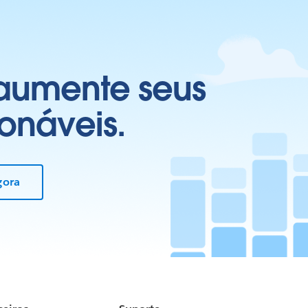
 aumente seus
onáveis.
gora