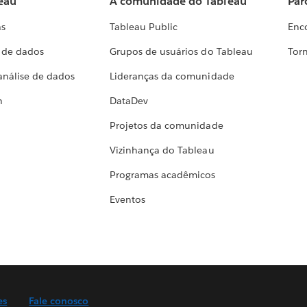
eau
A comunidade do Tableau
Par
as
Tableau Public
Enc
a de dados
Grupos de usuários do Tableau
Torn
análise de dados
Lideranças da comunidade
h
DataDev
Projetos da comunidade
Vizinhança do Tableau
Programas acadêmicos
Eventos
es
Fale conosco