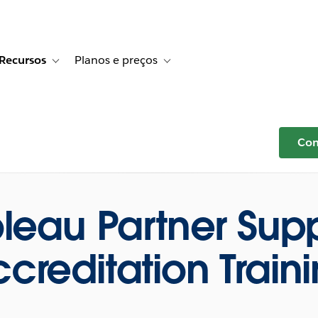
Recursos
Planos e preços
r Histórias de clientes
e sub-navigation for Soluções
Toggle sub-navigation for Recursos
Toggle sub-navigation for Planos e p
Com
leau Partner Sup
creditation Train