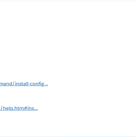
mand/install-config…
us/help.htm#ins…