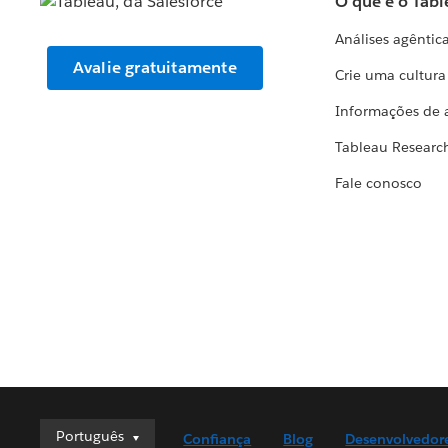
O que é o Tabl
Análises agêntic
Avalie gratuitamente
Crie uma cultur
Informações de 
Tableau Researc
Fale conosco
Português
Português
Confiança
Blog
Desenvolvedor