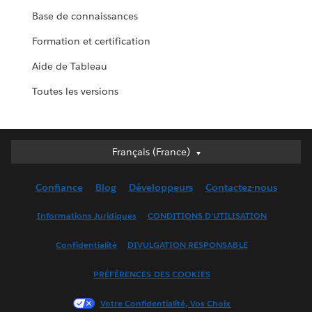
Base de connaissances
Formation et certification
Aide de Tableau
Toutes les versions
Français (France)
Français (France)
Deutsch
Confiance
Blog
Développeurs
Contactez-nous
English (UK)
English (US)
Informations Juridiques
CONDITIONS D'UTILISATION
Español
Confidentialité
DIVULGATION RESPONSABLE
Français (Canada)
Italiano
PRÉFÉRENCES DES COOKIES
日本語
Votre Confidentialité, Vos Choix
한국어