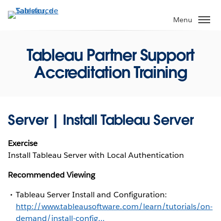
Aller
au
Menu
contenu
principal
Tableau Partner Support
Accreditation Training
Server | Install Tableau Server
Exercise
Install Tableau Server with Local Authentication
Recommended Viewing
Tableau Server Install and Configuration:
http://www.tableausoftware.com/learn/tutorials/on-
demand/install-config…