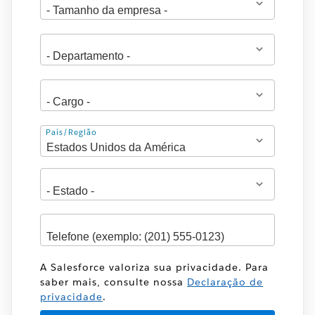
Endereço
País/Região
A Salesforce valoriza sua privacidade. Para
saber mais, consulte nossa
Declaração de
privacidade
.