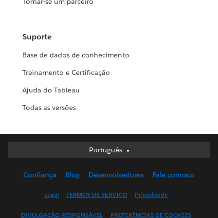
Tornar-se um parceiro
Suporte
Base de dados de conhecimento
Treinamento e Certificação
Ajuda do Tableau
Todas as versões
Português
Português
Deutsch
Confiança
Blog
Desenvolvedores
Fale conosco
English (UK)
English (US)
Legal
TERMOS DE SERVIÇO
Privacidade
Español
DIVULGAÇÃO RESPONSÁVEL
PREFERÊNCIAS DE COOKIES
Français (Canada)