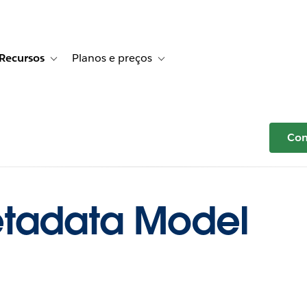
Recursos
Planos e preços
r Histórias de clientes
e sub-navigation for Soluções
Toggle sub-navigation for Recursos
Toggle sub-navigation for Planos e p
Com
etadata Model