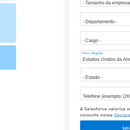
Endereço
País/Região
A Salesforce valoriza 
consulte nossa
Declar