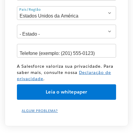
Endereço
País/Região
A Salesforce valoriza sua privacidade. Para
saber mais, consulte nossa
Declaração de
privacidade
.
ALGUM PROBLEMA?