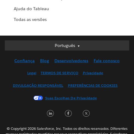
Ajuda do Tableau
Todas as versões
Português
Português
Deutsch
Confiança
Blog
Desenvolvedores
Fale conosco
English (UK)
English (US)
Legal
TERMOS DE SERVIÇO
Privacidade
Español
DIVULGAÇÃO RESPONSÁVEL
PREFERÊNCIAS DE COOKIES
Français (Canada)
Français (France)
Suas Escolhas De Privacidade
Italiano
LinkedIn
Facebook
Twitter
日本語
한국어
Nederlands
© Copyright 2026 Salesforce, Inc. Todos os direitos reservados. Diferentes
marcas registradas mantidas por seus respectivos proprietários. Salesforce,