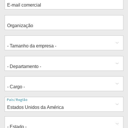
Endereço
País/Região