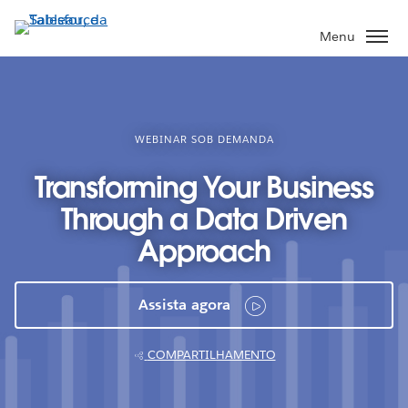
Pular
para
Menu
o
conteúdo
principal
WEBINAR SOB DEMANDA
Transforming Your Business
Through a Data Driven
Approach
Assista agora
COMPARTILHAMENTO