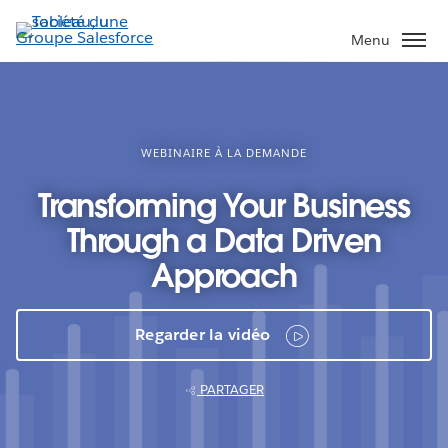
Aller
au
Menu
contenu
principal
WEBINAIRE À LA DEMANDE
Transforming Your Business
Through a Data Driven
Approach
Regarder la vidéo
PARTAGER