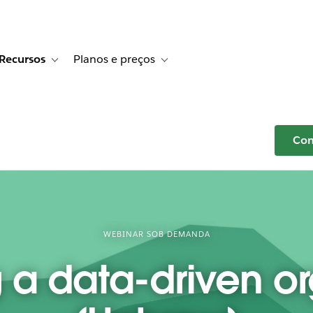
Recursos
Planos e preços
r Histórias de clientes
e sub-navigation for Soluções
Toggle sub-navigation for Recursos
Toggle sub-navigation for Planos e p
Com
WEBINAR SOB DEMANDA
a data-driven or