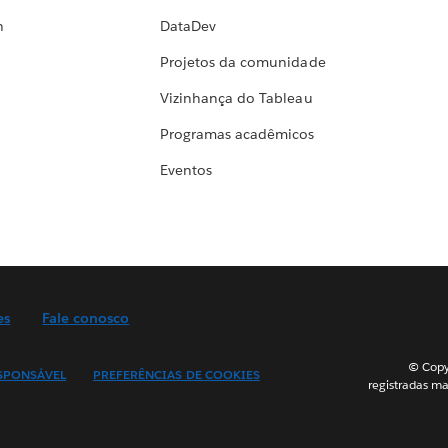
h
DataDev
Projetos da comunidade
Vizinhança do Tableau
Programas acadêmicos
Eventos
es
Fale conosco
© Copyr
SPONSÁVEL
PREFERÊNCIAS DE COOKIES
registradas ma