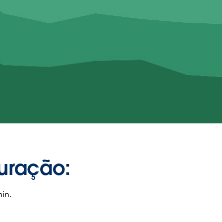
uração:
in.