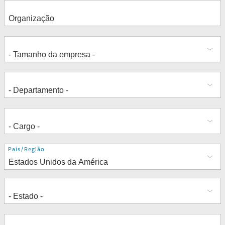
Endereço
País/Região