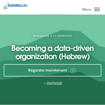
Aller
au
Menu
contenu
principal
WEBINAIRE À LA DEMANDE
Becoming a data-driven
organization (Hebrew)
Regarder maintenant
PARTAGER