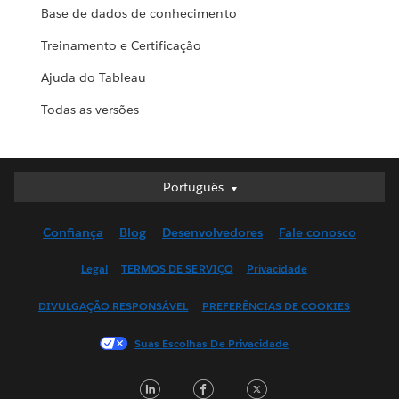
Base de dados de conhecimento
Treinamento e Certificação
Ajuda do Tableau
Todas as versões
Português
Português
Deutsch
Confiança
Blog
Desenvolvedores
Fale conosco
English (UK)
English (US)
Legal
TERMOS DE SERVIÇO
Privacidade
Español
DIVULGAÇÃO RESPONSÁVEL
PREFERÊNCIAS DE COOKIES
Français (Canada)
Français (France)
Suas Escolhas De Privacidade
Italiano
LinkedIn
Facebook
Twitter
日本語