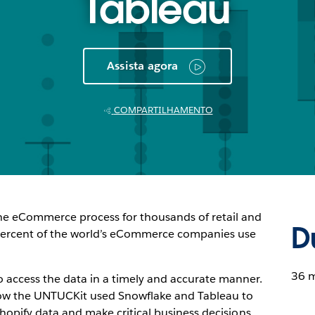
Tableau
Assista agora
COMPARTILHAMENTO
he eCommerce process for thousands of retail and
D
percent of the world’s eCommerce companies use
36 m
 access the data in a timely and accurate manner.
how the UNTUCKit used Snowflake and Tableau to
Shopify data and make critical business decisions.