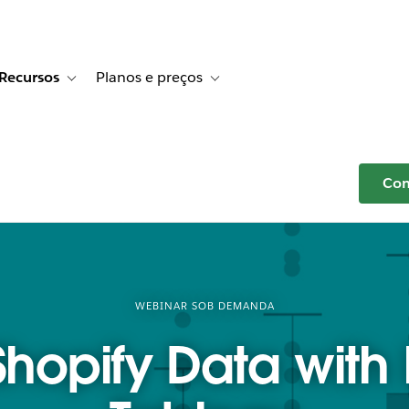
Recursos
Planos e preços
r Histórias de clientes
e sub-navigation for Soluções
Toggle sub-navigation for Recursos
Toggle sub-navigation for Planos e p
Com
WEBINAR SOB DEMANDA
hopify Data with 