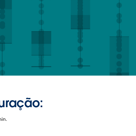
uração:
in.