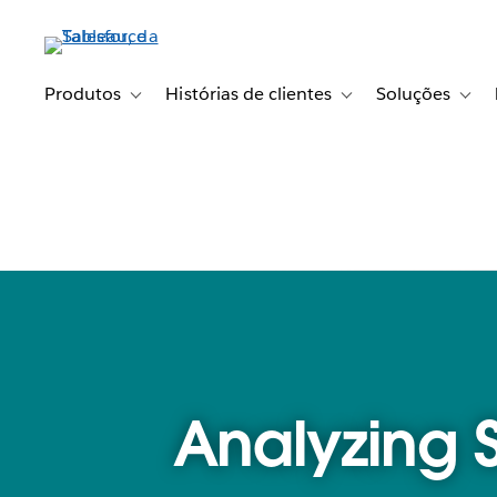
Pular
para
o
conteúdo
Produtos
Histórias de clientes
Soluções
Toggle sub-navigation for Produtos
Toggle sub-navigation fo
Toggl
principal
Analyzing S