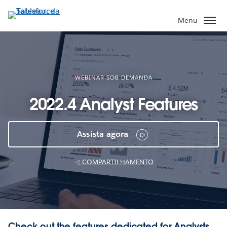
Pular
para
Menu
o
conteúdo
principal
WEBINAR SOB DEMANDA
2022.4 Analyst Features
Assista agora
COMPARTILHAMENTO
Check out the features dedicated for Analysts