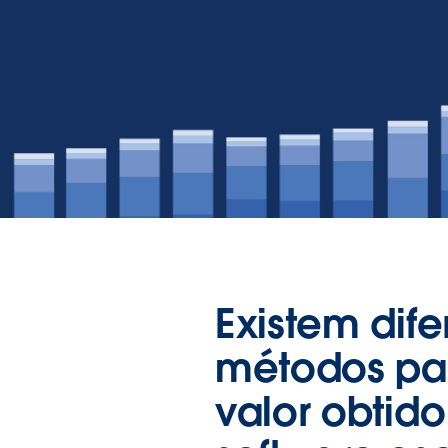
Existem dife
métodos par
valor obtid