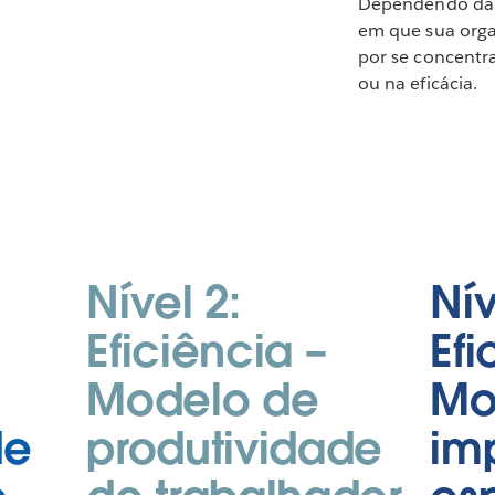
Dependendo da 
em que sua orga
por se concentra
ou na eficácia.
Nível 2:
Nív
Eficiência –
Efi
Modelo de
Mo
de
produtividade
im