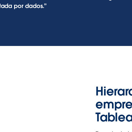
tada por dados.
Hierar
empres
Table