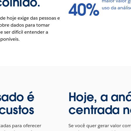
colhido.
maior valor g
40%
uso da anális
e hoje exige das pessoas e
obre dados para tomar
 ser difícil entender a
poníveis.
sado é
Hoje, a aná
custos
centrada n
tadas para oferecer
Se você quer gerar valor com