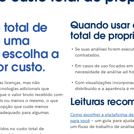
Quando usar 
 total de
total de prop
e uma
 escolha a
Se suas análises forem execu
contratados.
r custo.
Em casos de uso focados em 
necessidade de análise ad ho
as licenças, mas não
Com visualizações incorpora
cnologias adicionais que
distribuído e a aparência é m
que o valor bruto recebido com
Leituras rec
mais ou menos o mesmo, o que
 a opção que custe menos
é adequado para algumas
Como escolher a plataforma de
para você
– um guia para ajudar
um fluxo de trabalho de análi
uídos no custo total de