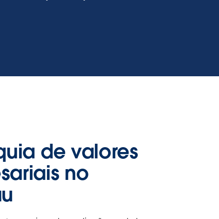
quia de valores
ariais no
au