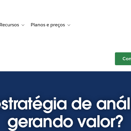
Recursos
Planos e preços
r Histórias de clientes
e sub-navigation for Soluções
Toggle sub-navigation for Recursos
Toggle sub-navigation for Planos e p
Com
stratégia de anál
gerando valor?