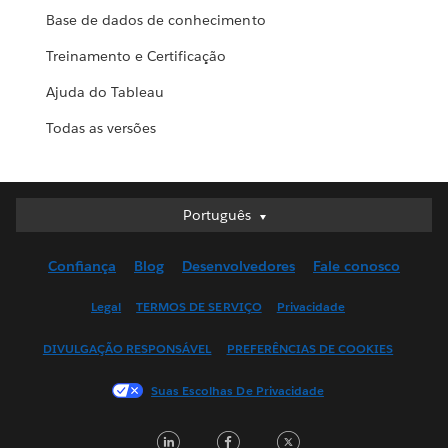
Base de dados de conhecimento
Treinamento e Certificação
Ajuda do Tableau
Todas as versões
Português
Português
Deutsch
Confiança
Blog
Desenvolvedores
Fale conosco
English (UK)
English (US)
Legal
TERMOS DE SERVIÇO
Privacidade
Español
DIVULGAÇÃO RESPONSÁVEL
PREFERÊNCIAS DE COOKIES
Français (Canada)
Français (France)
Suas Escolhas De Privacidade
Italiano
LinkedIn
Facebook
Twitter
日本語