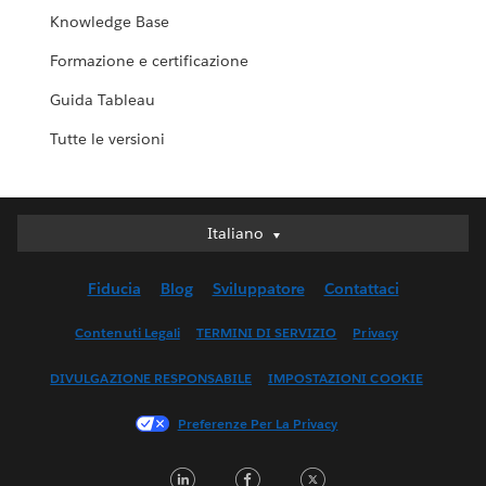
Knowledge Base
Formazione e certificazione
Guida Tableau
Tutte le versioni
Italiano
Italiano
Deutsch
Fiducia
Blog
Sviluppatore
Contattaci
English (UK)
English (US)
Contenuti Legali
TERMINI DI SERVIZIO
Privacy
Español
DIVULGAZIONE RESPONSABILE
IMPOSTAZIONI COOKIE
Français (Canada)
Français (France)
Preferenze Per La Privacy
日本語
LinkedIn
Facebook
Twitter
한국어