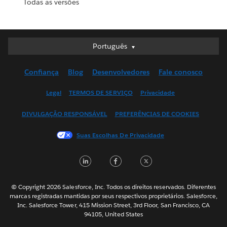
Todas as versões
Português
Português
Deutsch
Confiança
Blog
Desenvolvedores
Fale conosco
English (UK)
English (US)
Legal
TERMOS DE SERVIÇO
Privacidade
Español
DIVULGAÇÃO RESPONSÁVEL
PREFERÊNCIAS DE COOKIES
Français (Canada)
Français (France)
Suas Escolhas De Privacidade
Italiano
LinkedIn
Facebook
Twitter
日本語
한국어
Nederlands
© Copyright 2026 Salesforce, Inc. Todos os direitos reservados. Diferentes
marcas registradas mantidas por seus respectivos proprietários. Salesforce,
Svenska
Inc. Salesforce Tower, 415 Mission Street, 3rd Floor, San Francisco, CA
94105, United States
ไทย