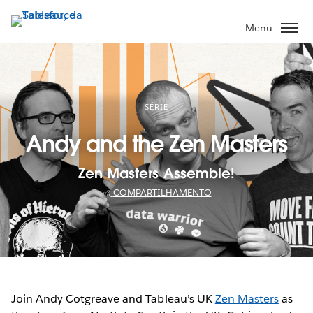
Pular
para
Menu
o
conteúdo
principal
SÉRIE
Andy and the Zen Masters
Zen Masters Assemble!
COMPARTILHAMENTO
Join Andy Cotgreave and Tableau’s UK
Zen Masters
as