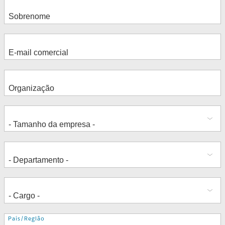
Endereço
País/Região