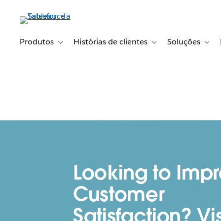
Pular
para
o
conteúdo
Produtos
Histórias de clientes
Soluções
Toggle sub-navigation for Produtos
Toggle sub-navigation fo
Toggl
principal
Looking to Imp
Customer
Satisfaction? Vi