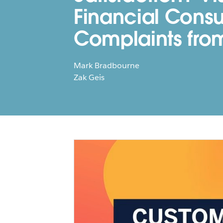
Financial Cons
Complaints fro
Mark Bradbourne
Zak Geis