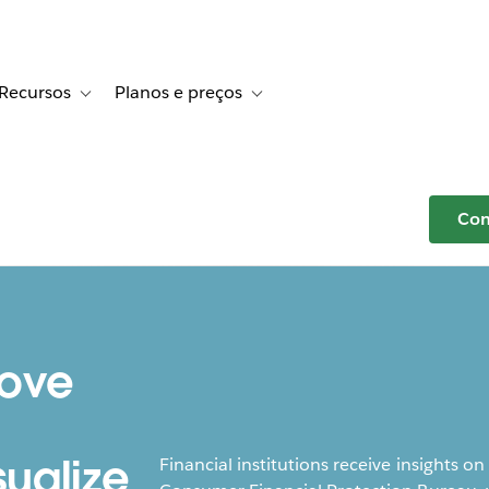
Recursos
Planos e preços
r Histórias de clientes
e sub-navigation for Soluções
Toggle sub-navigation for Recursos
Toggle sub-navigation for Planos e p
Com
rove
sualize
Financial institutions receive insights 