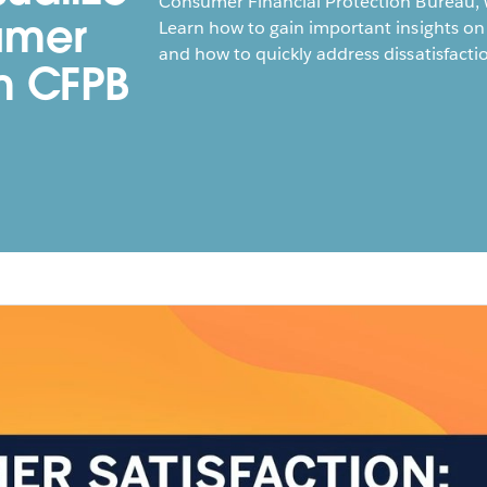
Consumer Financial Protection Bureau, w
umer
Learn how to gain important insights o
and how to quickly address dissatisfacti
m CFPB