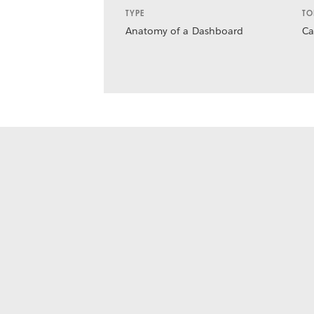
TYPE
TO
Anatomy of a Dashboard
Ca