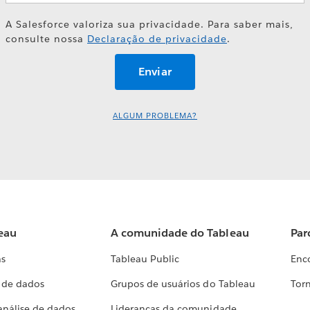
A Salesforce valoriza sua privacidade. Para saber mais,
consulte nossa
Declaração de privacidade
.
ALGUM PROBLEMA?
eau
A comunidade do Tableau
Par
as
Tableau Public
Enc
a de dados
Grupos de usuários do Tableau
Torn
análise de dados
Lideranças da comunidade