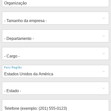
Endereço
País/Região