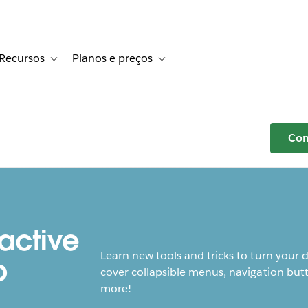
Recursos
Planos e preços
r Histórias de clientes
e sub-navigation for Soluções
Toggle sub-navigation for Recursos
Toggle sub-navigation for Planos e p
Com
active
Learn new tools and tricks to turn your 
p
cover collapsible menus, navigation butt
more!