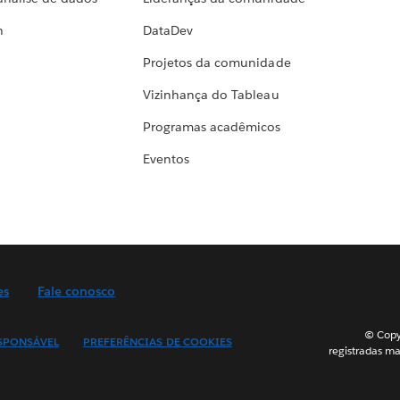
h
DataDev
Projetos da comunidade
Vizinhança do Tableau
Programas acadêmicos
Eventos
es
Fale conosco
© Copyr
SPONSÁVEL
PREFERÊNCIAS DE COOKIES
registradas ma